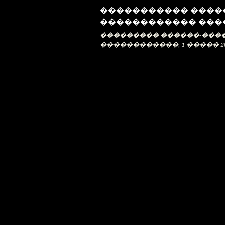
����������� ����
������������ ���
��������� ������
-
���
������������, 1 �����
2