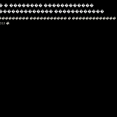
� � �������� ������������
������������� ������������
��������� ����������� � �������������
013
�
.