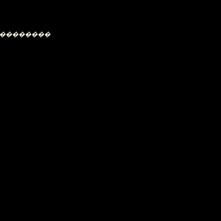
 ��������