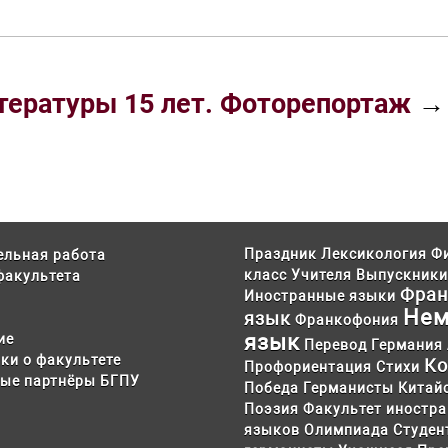
тературы 15 лет. Фоторепортаж
Праздник
Лексикология
Ф
ельная работа
класс
Учителя
Выпускники
факультета
Фран
Иностранные языки
Нем
язык
Франкофония
язык
ие
Перевод
Германия
ки о факультете
Ко
Профориентация
Стихи
ые партнёры БГПУ
Победа
Германисты
Китай
Поэзия
Факультет иностр
языков
Олимпиада
Студен