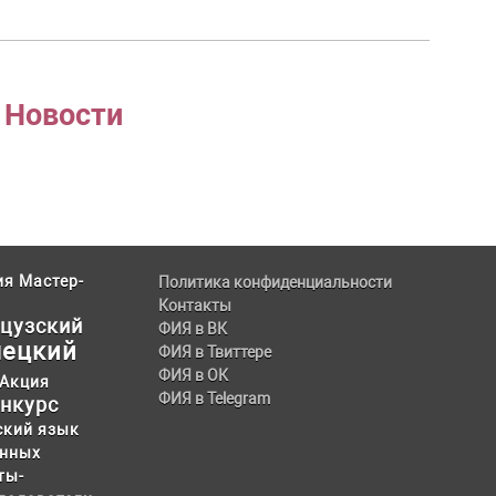
→
Новости
ия
Мастер-
Политика конфиденциальности
Контакты
цузский
ФИЯ в ВК
ецкий
ФИЯ в Твиттере
ФИЯ в ОК
Акция
ФИЯ в Telegram
нкурс
ский язык
анных
ты-