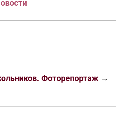
овости
кольников. Фоторепортаж
→