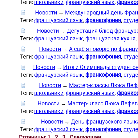
Теги:
школьники
,
французский язык
,
франко
Новости
→
Международный день Фран
Теги:
французский язык
,
франкофония
,
студ
Новости
→
Дегустация блюд французс
Теги:
французский язык
,
французская кухня
,
Новости
→
A ещё я говорю по-франц
Теги:
французский язык
,
франкофония
,
студ
Новости
→
Итоги Олимпиады студентов
Теги:
французский язык
,
франкофония
,
студ
Новости
→
Мастер-классы Люка Леф
Теги:
школьники
,
французский язык
,
франко
Новости
→
Мастер-класс Люка Лефев
Теги:
школьники
,
французский язык
,
франко
Новости
→
День французского язык
Теги:
французский язык
,
франкофония
,
студ
Страницы:
1
2
3
Следующая