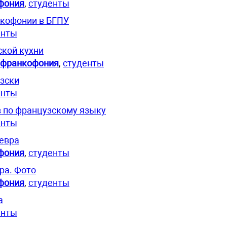
фония
,
студенты
кофонии в БГПУ
енты
кой кухни
франкофония
,
студенты
узски
енты
 по французскому языку
енты
евра
фония
,
студенты
ра. Фото
фония
,
студенты
а
енты