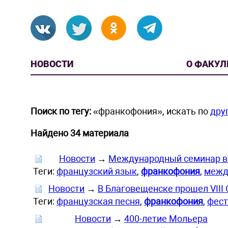
НОВОСТИ
О ФАКУЛ
Поиск по тегу:
«франкофония», искать по
дру
Найдено 34 материала
Новости
→
Международный семинар в
Теги:
французский язык
,
франкофония
,
межд
Новости
→
В Благовещенске прошел VIII
Теги:
французская песня
,
франкофония
,
фест
Новости
→
400-летие Мольера