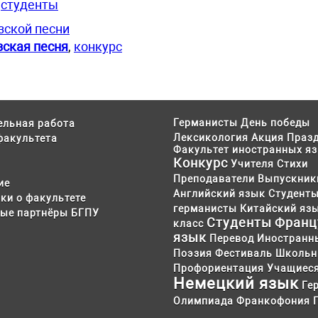
,
студенты
зской песни
ская песня
,
конкурс
Германисты
День победы
ельная работа
Лексикология
Акция
Праз
факультета
Факультет иностранных я
Конкурс
Учителя
Стихи
Преподаватели
Выпускник
ие
Английский язык
Студенты
ки о факультете
германисты
Китайский яз
ые партнёры БГПУ
Студенты
Франц
класс
язык
Перевод
Иностранн
Поэзия
Фестиваль
Школьн
Профориентация
Учащиес
Немецкий язык
Ге
Олимпиада
Франкофония