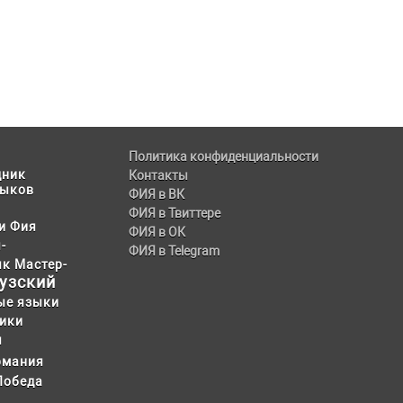
Политика конфиденциальности
дник
Контакты
зыков
ФИЯ в ВК
ФИЯ в Твиттере
и
Фия
ФИЯ в ОК
-
ФИЯ в Telegram
ык
Мастер-
узский
ые языки
ики
я
рмания
Победа