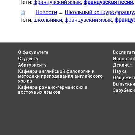
Теги:
французский язык
,
французская песня
Новости
→
Школьный конкурс францу
Теги:
школьники
,
французский язык
,
француз
О факультете
Воспитат
Студенту
Новости 
Абитуриенту
Деканат
Кафедра английской филологии и
Наука
методики преподавания английского
Общежит
языка
Выпускни
Кафедра романо-германских и
Зарубежн
восточных языков