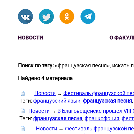
НОВОСТИ
О ФАКУЛ
Поиск по тегу:
«французская песня», искать 
Найдено 4 материала
Новости
→
Фестиваль французской пес
Теги:
французский язык
,
французская песня
Новости
→
В Благовещенске прошел VIII
Теги:
французская песня
,
франкофония
,
фест
Новости
→
Фестиваль французской пе