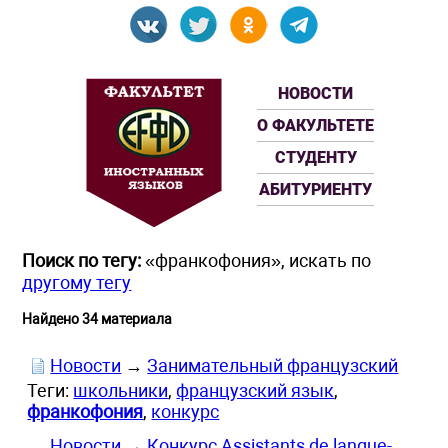
НОВОСТИ
О ФАКУЛЬТЕТЕ
СТУДЕНТУ
АБИТУРИЕНТУ
Поиск по тегу:
«франкофония», искать по
другому тегу
Найдено 34 материала
Новости
→
Занимательный французский
Теги:
школьники
,
французский язык
,
франкофония
,
конкурс
Новости
→
Конкурс Assistants de langue-