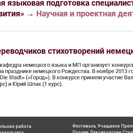
я языковая подготовка специалис
вития»
→
Научная и проектная дея
ереводчиков стихотворений немец
кафедра немецкого языка и МП организует конкурс
на празднике немецкого Рождества. В ноябре 2013 
ie Stadt» («Город»). В конкурсе приняли участие Ва
рс) и Юрий Шпак (1 курс).
Фестиваль
Учащиеся
Преп
ельная работа
Поэзия
Лексикология
Студ
факультета