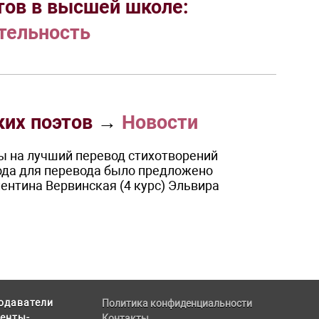
тов в высшей школе:
тельность
ких поэтов
→
Новости
ы на лучший перевод стихотворений
года для перевода было предложено
лентина Вервинская (4 курс) Эльвира
одаватели
Политика конфиденциальности
енты-
Контакты