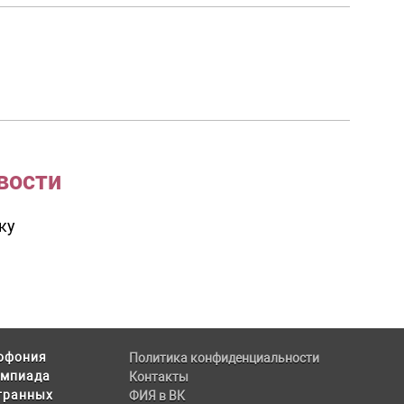
вости
ку
офония
Политика конфиденциальности
мпиада
Контакты
транных
ФИЯ в ВК