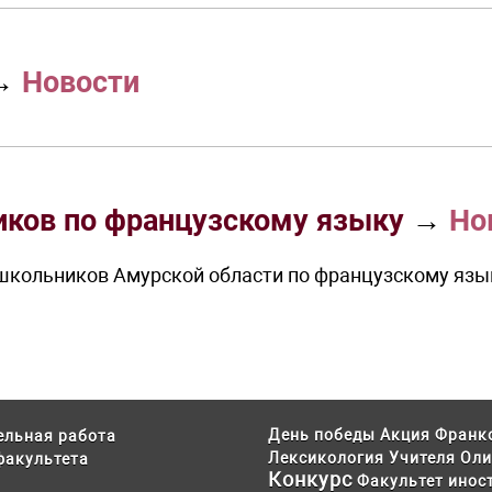
→
Новости
иков по французскому языку
→
Но
с школьников Амурской области по французскому язы
День победы
Акция
Франк
ельная работа
Лексикология
Учителя
Оли
факультета
Конкурс
Факультет инос