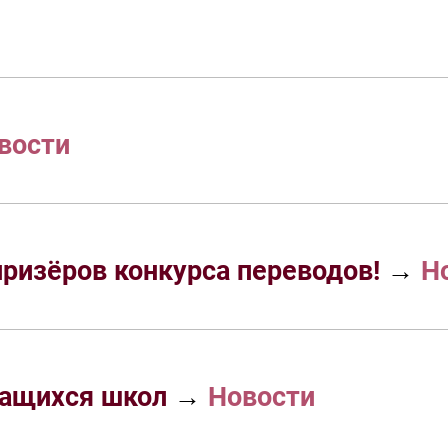
вости
ризёров конкурса переводов!
→
Н
чащихся школ
→
Новости