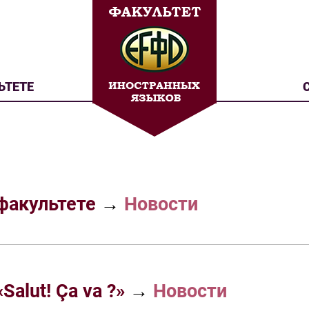
ЬТЕТЕ
факультете
→
Новости
alut! Ça va ?»
→
Новости