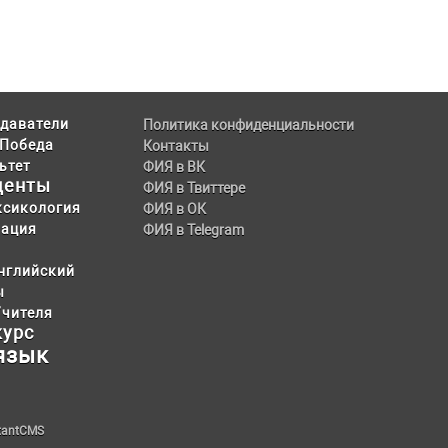
даватели
Политика конфиденциальности
Победа
Контакты
ьтет
ФИЯ в ВК
денты
ФИЯ в Твиттере
ксикология
ФИЯ в ОК
тация
ФИЯ в Telegram
нглийский
ы
Учителя
курс
язык
stantCMS