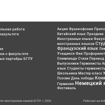
Акция
Франкофония
Препо
ельная работа
Китайский язык
Праздник
факультета
Иностранные языки
Факул
Сту
иностранных языков
Французский язык
Ле
ие
Учащиеся
Фия
Профориен
ки о факультете
Олимпиада
Стихи
Перевод
ые партнёры БГПУ
Выпускники
Германисты
А
язык
Студенты-германист
Школьники
Мастер-класс
Кон
Поэзия
День победы
Немецкий 
Германия
Фестиваль
тет иностранных языков БГПУ © 2026
Работает на
In