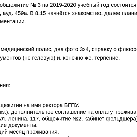
 общежитие № 3 на 2019-2020 учебный год состоитс
4, ауд. 459а. В 8.15 начнётся знакомство, далее пл
ментации.
 медицинский полис, два фото 3х4, справку о флюо
ментов (не гелевую) и, конечно же, терпение.
ния:
щежитии на имя ректора БГПУ.
кз.), дополнительное соглашение на оплату проживан
ул. Ленина, 117, общежитие №2, кабинет фельдшера
кие документы.
щий месяц проживания.