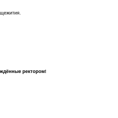
бщежития.
рждённые ректором!