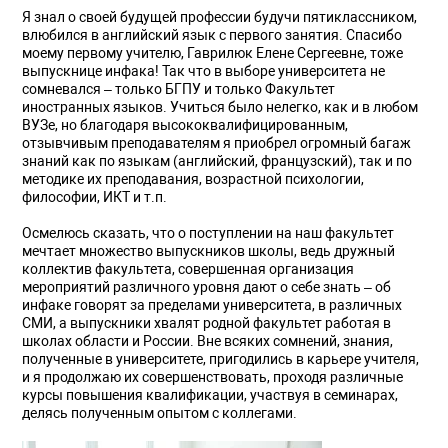
Я знал о своей будущей профессии будучи пятиклассником,
влюбился в английский язык с первого занятия. Спасибо
моему первому учителю, Гаврилюк Елене Сергеевне, тоже
выпускнице инфака! Так что в выборе университета не
сомневался – только БГПУ и только Факультет
иностранных языков. Учиться было нелегко, как и в любом
ВУЗе, но благодаря высококвалифицированным,
отзывчивым преподавателям я приобрел огромный багаж
знаний как по языкам (английский, французский), так и по
методике их преподавания, возрастной психологии,
философии, ИКТ и т.п.
Осмелюсь сказать, что о поступлении на наш факультет
мечтает множество выпускников школы, ведь дружный
коллектив факультета, совершенная организация
мероприятий различного уровня дают о себе знать – об
инфаке говорят за пределами университета, в различных
СМИ, а выпускники хвалят родной факультет работая в
школах области и России. Вне всяких сомнений, знания,
полученные в университете, пригодились в карьере учителя,
и я продолжаю их совершенствовать, проходя различные
курсы повышения квалификации, участвуя в семинарах,
делясь полученным опытом с коллегами.