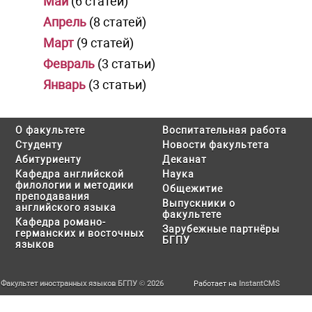
Май
(6 статей)
Апрель
(8 статей)
Март
(9 статей)
Февраль
(3 статьи)
Январь
(3 статьи)
О факультете
Воспитательная работа
Студенту
Новости факультета
Абитуриенту
Деканат
Кафедра английской
Наука
филологии и методики
Общежитие
преподавания
Выпускники о
английского языка
факультете
Кафедра романо-
Зарубежные партнёры
германских и восточных
БГПУ
языков
Факультет иностранных языков БГПУ © 2026
Работает на
InstantCMS