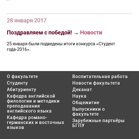
28 января 2017
Поздравляем с победой!
→
Новости
25 января были подведены итоги конкурса «Студент
года-2016».
О факультете
Воспитательная работа
Студенту
Новости факультета
Абитуриенту
Деканат
Кафедра английской
Наука
филологии и методики
Общежитие
преподавания
Выпускники о
английского языка
факультете
Кафедра романо-
Зарубежные партнёры
германских и восточных
БГПУ
языков