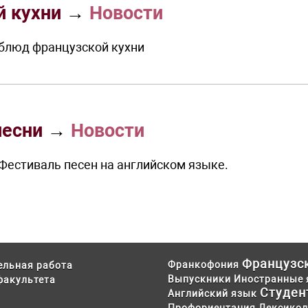
й кухни
→
Новости
 блюд французской кухни
песни
→
Новости
Фестиваль песен на английском языке.
Французс
Франкофония
ельная работа
Выпускники
Иностранные 
факультета
Студен
Английский язык