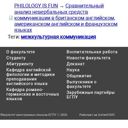
PHILOLOGY IS FUN
→
Сравнительный
анализ невербальных средств
коммуникации в британском английском,
американском английском и французском
языках
Теги:
межкультурная коммуникация
О факультете
Воспитательная работа
Студенту
Новости факультета
Абитуриенту
Деканат
Кафедра английской
Наука
филологии и методики
Общежитие
преподавания
Выпускники о
английского языка
факультете
Кафедра романо-
Зарубежные партнёры
германских и восточных
БГПУ
языков
Факультет иностранных языков БГПУ © 2026
Работает на
InstantCMS