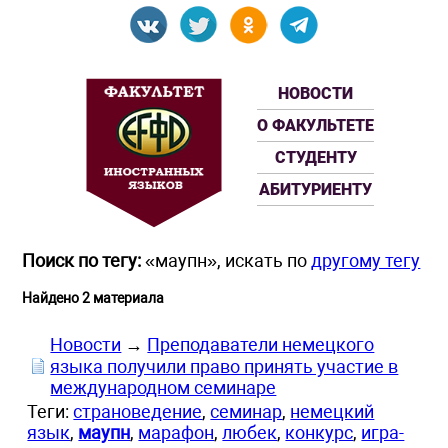
НОВОСТИ
О ФАКУЛЬТЕТЕ
СТУДЕНТУ
АБИТУРИЕНТУ
Поиск по тегу:
«маупн», искать по
другому тегу
Найдено 2 материала
Новости
→
Преподаватели немецкого
языка получили право принять участие в
международном семинаре
Теги:
страноведение
,
семинар
,
немецкий
язык
,
маупн
,
марафон
,
любек
,
конкурс
,
игра-