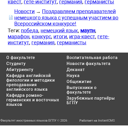
квест
,
гете-институт
,
германия
,
германисты
Новости
→
Поздравляем преподавателей
немецкого языка с успешным участием во
Всероссийском конкурсе!
Теги:
победа
,
немецкий язык
,
маупн
,
марафон
,
конкурс
,
итоги
,
игра-квест
,
гете-
институт
,
германия
,
германисты
О факультете
Воспитательная работа
Студенту
Новости факультета
Абитуриенту
Деканат
Кафедра английской
Наука
филологии и методики
Общежитие
преподавания
Выпускники о
английского языка
факультете
Кафедра романо-
Зарубежные партнёры
германских и восточных
БГПУ
языков
Факультет иностранных языков БГПУ © 2026
Работает на
InstantCMS