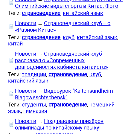
Олимпийские виды спорта в Китае. Фото
Теги:
страноведение
,
китайский язык
Новости
→
Страноведческий клуб – о
«Разном Китае»
Теги:
страноведение
,
клуб
,
китайский язык
,
китай
Новости
→
Страноведческий клуб
рассказал о «Современных
драгоценностях кабинета китаиста»
Теги:
традиции
,
страноведение
,
клуб
,
китайский язык
Новости
→
Видеоурок "Kaltensundheim -
Blagoweschtschensk"
Теги:
студенты
,
страноведение
,
немецкий
язык
,
гимназия
Новости
→
Поздравляем призёров
олимпиады по китайскому языку!