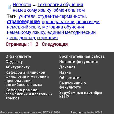
Новости
→
Технологии обучения
немецкому языку: обмен опытом
Теги:
учителя
,
студенты-германисты
,
страноведение
,
преподаватели
,
практикум
,
немецкий язык
,
методика обучения
немецкому языку
,
единый методический
день
,
доклад
,
германия
Страницы:
1
2
Следующая
О факультете
Воспитательная работа
Студенту
Новости факультета
Абитуриенту
Деканат
Кафедра английской
Наука
филологии и методики
Общежитие
преподавания
Выпускники о
английского языка
факультете
Кафедра романо-
Зарубежные партнёры
германских и восточных
БГПУ
языков
Факультет иностранных языков БГПУ © 2026
Работает на
InstantCMS