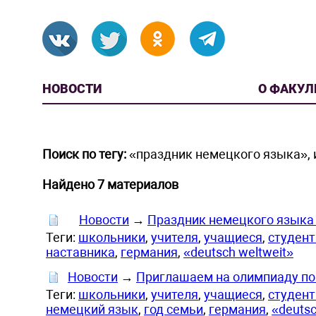
НОВОСТИ
О ФАКУЛ
Поиск по тегу:
«праздник немецкого языка», 
Найдено 7 материалов
Новости
→
Праздник немецкого языка 
Теги:
школьники
,
учителя
,
учащиеся
,
студен
наставника
,
германия
,
«deutsch weltweit»
Новости
→
Приглашаем на олимпиаду по 
Теги:
школьники
,
учителя
,
учащиеся
,
студен
немецкий язык
,
год семьи
,
германия
,
«deutsc