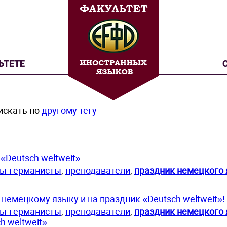
ЬТЕТЕ
искать по
другому тегу
«Deutsch weltweit»
ты-германисты
,
преподаватели
,
праздник немецкого
немецкому языку и на праздник «Deutsch weltweit»!
ты-германисты
,
преподаватели
,
праздник немецкого
h weltweit»