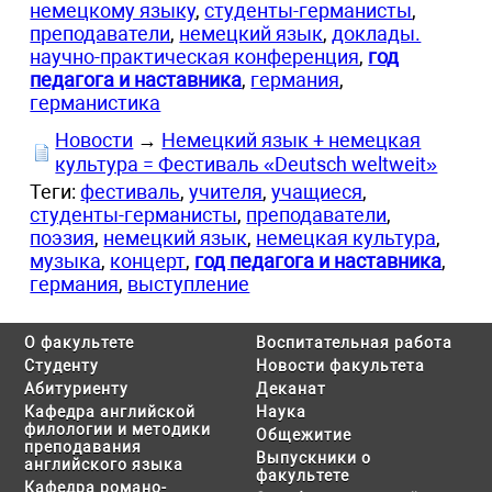
немецкому языку
,
студенты-германисты
,
преподаватели
,
немецкий язык
,
доклады.
научно-практическая конференция
,
год
педагога и наставника
,
германия
,
германистика
Новости
→
Немецкий язык + немецкая
культура = Фестиваль «Deutsch weltweit»
Теги:
фестиваль
,
учителя
,
учащиеся
,
студенты-германисты
,
преподаватели
,
поэзия
,
немецкий язык
,
немецкая культура
,
музыка
,
концерт
,
год педагога и наставника
,
германия
,
выступление
О факультете
Воспитательная работа
Студенту
Новости факультета
Абитуриенту
Деканат
Кафедра английской
Наука
филологии и методики
Общежитие
преподавания
Выпускники о
английского языка
факультете
Кафедра романо-