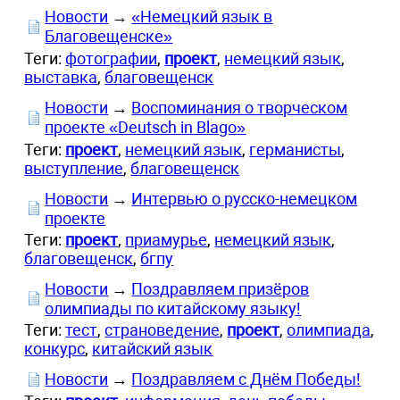
Новости
→
«Немецкий язык в
Благовещенске»
Теги:
фотографии
,
проект
,
немецкий язык
,
выставка
,
благовещенск
Новости
→
Воспоминания о творческом
проекте «Deutsch in Blago»
Теги:
проект
,
немецкий язык
,
германисты
,
выступление
,
благовещенск
Новости
→
Интервью о русско-немецком
проекте
Теги:
проект
,
приамурье
,
немецкий язык
,
благовещенск
,
бгпу
Новости
→
Поздравляем призёров
олимпиады по китайскому языку!
Теги:
тест
,
страноведение
,
проект
,
олимпиада
,
конкурс
,
китайский язык
Новости
→
Поздравляем с Днём Победы!