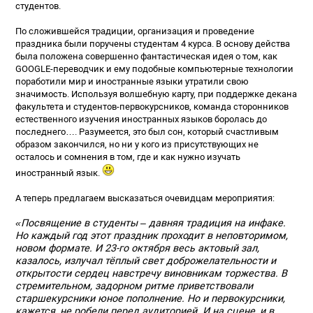
студентов.
По сложившейся традиции, организация и проведение
праздника были поручены студентам 4 курса. В основу действа
была положена совершенно фантастическая идея о том, как
GOOGLE-переводчик и ему подобные компьютерные технологии
поработили мир и иностранные языки утратили свою
значимость. Используя волшебную карту, при поддержке декана
факультета и студентов-первокурсников, команда сторонников
естественного изучения иностранных языков боролась до
последнего…. Разумеется, это был сон, который счастливым
образом закончился, но ни у кого из присутствующих не
осталось и сомнения в том, где и как нужно изучать
иностранный язык.
А теперь предлагаем высказаться очевидцам мероприятия:
«Посвящение в студенты – давняя традиция на инфаке.
Но каждый год этот праздник проходит в неповторимом,
новом формате. И 23-го октября весь актовый зал,
казалось, излучал тёплый свет доброжелательности и
открытости сердец навстречу виновникам торжества. В
стремительном, задорном ритме приветствовали
старшекурсники юное пополнение. Но и первокурсники,
кажется, не робели перед аудиторией. И на сцене, и в