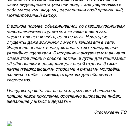
своих видеопрезентациях они предстали уверенными в
себе молодыми людьми, сделавшими свой правильный,
мотивированный выбор.
В едином порыве, объединившись со старшекурсниками,
новоиспечённые студенты, а за ними и весь зал,
подхватили песню «Кто, если не мы». Некоторые
студенты даже вскочили с мест и танцевали в зале.
Энергично и пластично двигаясь в такт мелодии, они
увлечённо подпевали. С искренним энтузиазмом звучали
слова этой песни о поиске истины и путей для понимания,
об обновлении и созидании для своей страны. Этими
жизнеутверждающими строками и ритмами молодёжь
заявила о себе – смелых, открытых для общения и
творчества.
Праздник прошёл как на одном дыхании. И верилось:
пришло новое поколение, осознанно выбравшее инфак,
желающее учиться и дерзать.»
Стасюкевич Т.С.