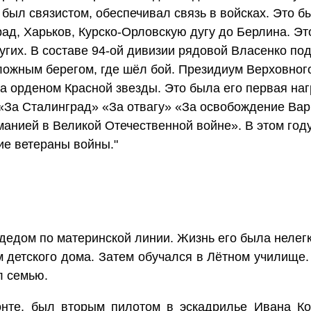
был связистом, обеспечивал связь в войсках. Это б
ад, Харьков, Курско-Орловскую дугу до Берлина. Эт
угих. В составе 94-ой дивизии рядовой Власенко по
положным берегом, где шёл бой. Президиум Верховн
 орденом Красной звезды. Это была его первая наг
«За Сталинград» «За отвагу» «За освобождение Вар
нией в Великой Отечественной войне». В этом году 
ие ветераны войны."
дедом по материнской линии. Жизнь его была нелегк
м детского дома. Затем обучался в Лётном училище.
л семью.
нте, был вторым пилотом в эскадрилье Ивана Ко