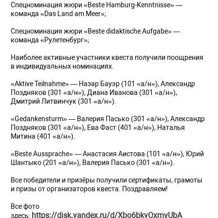
Спецноминация жюри «Beste Hamburg-Kenntnisse» —
команда «Das Land am Meer»;
Спецноминация жюри «Beste didaktische Aufgabe» —
команда «Рулетенбург»;
Наиболее активные участники квеста получили поощрения
в индивидуальных номинациях.
«Aktive Teilnahme» — Назар Бауэр (101 «а/н»), Александр
Поздняков (301 «а/н»), Диана Иванова (301 «а/н»),
Дмитрий Литвинчук (301 «а/н»).
«Gedankensturm» — Валерия Пасько (301 «а/н»), Александр
Поздняков (301 «а/н»), Ева Фаст (401 «а/н»), Наталья
Митина (401 «а/н»).
«Beste Aussprache» — Анастасия Аистова (101 «а/н»), Юрий
Шантыко (201 «а/н»), Валерия Пасько (301 «а/н»).
Все победители и призёры получили сертификаты, грамоты
и призы от организаторов квеста. Поздравляем!
Все фото
https://disk.yandex.ru/d/Xbo6bkyOxmvUbA
здесь: