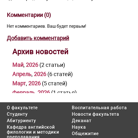
Комментарии (
0
)
Нет комментариев. Ваш будет первым!
Добавить комментарий
Архив новостей
Май
,
2026
(2 статьи)
Апрель
,
2026
(6 статей)
Март
,
2026
(5 статей)
Февраль
,
2026
(1 статья)
Январь
,
2026
(1 статья)
О факультете
Воспитательная работа
Декабрь
,
2025
(3 статьи)
Студенту
Новости факультета
Ноябрь
,
2025
(1 статья)
Абитуриенту
Деканат
Кафедра английской
Наука
Октябрь
,
2025
(2 статьи)
филологии и методики
Общежитие
преподавания