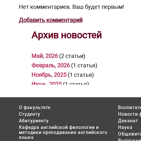
Нет комментариев. Ваш будет первым!
Добавить комментарий
Архив новостей
Май
,
2026
(2 статьи)
Февраль
,
2026
(1 статья)
Ноябрь
,
2025
(1 статья)
Июнь
,
2025
(1 статья)
Март
,
2025
(6 статей)
Декабрь
,
2024
(7 статей)
О факультете
Воспитат
Июнь
,
2024
(2 статьи)
Студенту
Новости 
Абитуриенту
Деканат
Март
,
2024
(8 статей)
Кафедра английской филологии и
Наука
Декабрь
,
2023
(5 статей)
методики преподавания английского
Общежит
языка
Август
,
2023
(1 статья)
Выпускни