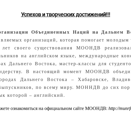
Успехов и творческих достижений!!!
рганизации Объединенных Наций на Дальнем 
вляемых организаций, которая помогает молодым 
10 лет своего существования МООНДВ реализова
льников на английском языке, международные кон
зах Дальнего Востока, мастер-классы для студен
лидерству. В настоящий момент МООНДВ объедин
ородах Дальнего Востока – Хабаровске, Владив
ыпускников, по всему миру. МОННДВ до сих пор 
к которой – английский.
ожете ознакомиться на официальном сайте МООНДВ:
http://
munrf