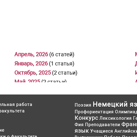
Апрель
,
2026
(6 статей)
Январь
,
2026
(1 статья)
Октябрь
,
2025
(2 статьи)
Май
,
2025
(2 статьи)
Февраль
,
2025
(3 статьи)
Ноябрь
,
2024
(1 статья)
Немецкий я
ельная работа
Поэзия
Май
,
2024
(6 статей)
факультета
Профориентация
Олимпиа
Конкурс
Февраль
,
2024
(3 статьи)
Лексикология
Г
Фран
Фия
Преподаватели
Ноябрь
,
2023
(6 статей)
язык
ие
Учащиеся
Английск
Июль
,
2023
(1 статья)
ки о факультете