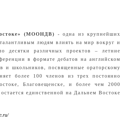
Востоке» (МООНДВ)
- одна из крупнейших
талантливым людям влиять на мир вокруг и
ло десятки различных проектов – летние
ференции в формате дебатов на английском
тов и школьников, посвященные ораторскому
яет более 100 членов из трех постоянно
остоке, Благовещенске, и более чем 2000
остается единственной на Дальнем Востоке
e.
ru/