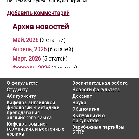
Нет комментариев. Ваш будет первым!
Добавить комментарий
Архив новостей
Май
,
2026
(2 статьи)
Апрель
,
2026
(6 статей)
Март
,
2026
(5 статей)
Февраль
,
2026
(1 статья)
Январь
,
2026
(1 статья)
О факультете
Воспитательная работа
Декабрь
,
2025
(3 статьи)
Студенту
Новости факультета
Ноябрь
,
2025
(1 статья)
Абитуриенту
Деканат
Кафедра английской
Наука
Октябрь
,
2025
(2 статьи)
филологии и методики
Общежитие
преподавания
Июль
,
2025
(2 статьи)
Выпускники о
английского языка
факультете
Июнь
,
2025
(1 статья)
Кафедра романо-
Зарубежные партнёры
германских и восточных
Май
,
2025
(2 статьи)
БГПУ
языков