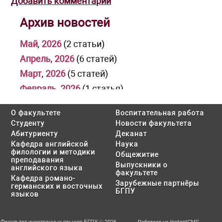
Добавить комментарий
Архив новостей
Май
,
2026
(2 статьи)
Апрель
,
2026
(6 статей)
Март
,
2026
(5 статей)
Февраль
,
2026
(1 статья)
Январь
,
2026
(1 статья)
О факультете
Воспитательная работа
Декабрь
,
2025
(3 статьи)
Студенту
Новости факультета
Ноябрь
,
2025
(1 статья)
Абитуриенту
Деканат
Кафедра английской
Наука
Октябрь
,
2025
(2 статьи)
филологии и методики
Общежитие
преподавания
Июль
,
2025
(2 статьи)
Выпускники о
английского языка
факультете
Июнь
,
2025
(1 статья)
Кафедра романо-
Зарубежные партнёры
германских и восточных
Май
,
2025
(2 статьи)
БГПУ
языков
Апрель
,
2025
(7 статей)